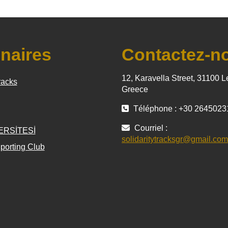
naires
Contactez-n
12, Karavella Street, 31100 L
racks
Greece
Téléphone : +30 2645023
Courriel :
ERSİTESİ
solidaritytracksgr@gmail.com
porting Club