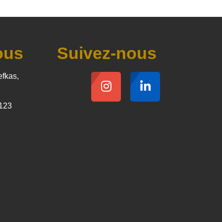
ous
Suivez-nous
efkas,
123