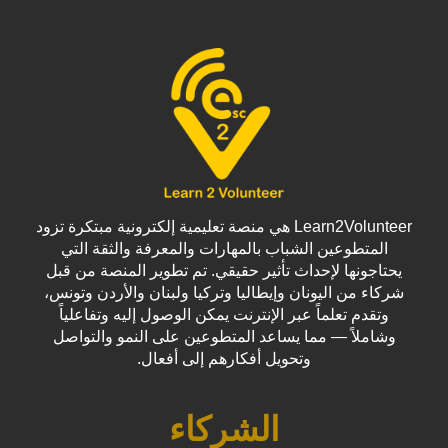
Learn2Volunteer هي منصة تعليمية إلكترونية مبتكرة تزود
المتطوعين الشباب بالمهارات والمعرفة والثقة التي
يحتاجونها لإحداث تأثير حقيقي. تم تطوير المنصة من قبل
شركاء من اليونان وإيطاليا وتركيا ولبنان والأردن وتونس،
وتقدم تعلماً عبر الإنترنت يمكن الوصول إليه وتفاعلياً
وشاملاً — مما يساعد المتطوعين على النمو والتواصل
وتحويل أفكارهم إلى أفعال.
الشركاء