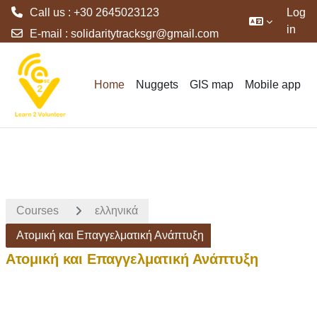
Call us : +30 2645023123
Log
in
E-mail :
solidaritytracksgr@gmail.com
Skip to main content
Home
Nuggets
GIS map
Mobile app
Courses
ελληνικά
Ατομική και Επαγγελματική Ανάπτυξη
Ατομική και Επαγγελματική Ανάπτυξη