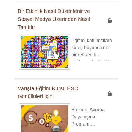
üstesinden
eşitliğinin günlük
gelmenin yollarını
Bir Etkinlik Nasıl Düzenlenir ve
yaşam ve iş
ve saygılı,
Sosyal Medya Üzerinden Nasıl
yerindeki önemi gibi
kültürlerarası iletişim
Tanıtılır
temel kavramlara
stratejilerini
giriş niteliğindedir.
keşfedeceksiniz.
Eğitim, katılımcılara
Her modül,
süreç boyunca net
katılımcıları bu
bir rehberlik
fikirleri kişisel
sağlayarak etkinlik
düzeyde anlamaya
düzenlemeye
teşvik eden net
yönelik adım adım
açıklamalar ve
bir yaklaşım
ilişkilendirilebilir
Varışta Eğitim Kursu ESC
gerçekleştirmeyi
aktiviteler içerir.
Gönüllüleri için
öğretecektir. Ayrıca,
yaratıcı ve etkili
Bu kurs, Avrupa
sosyal medya
Dayanışma
kampanyaları
Programı
hazırlamak için
yolculuğunuza