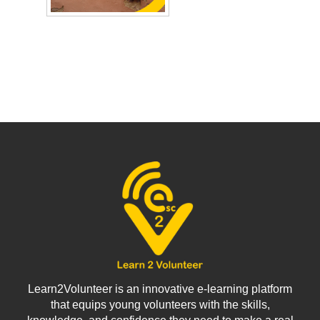
değerli araçlar
başlamak için
sunacak ve
ihtiyaç duyduğunuz
katılımcıların
tüm bilgileri
kitleleriyle etkili bir
sağlamak üzere
şekilde etkileşim
tasarlanmıştır.
kurabilmelerini
sağlayacaktır.
Learn2Volunteer is an innovative e-learning platform
that equips young volunteers with the skills,