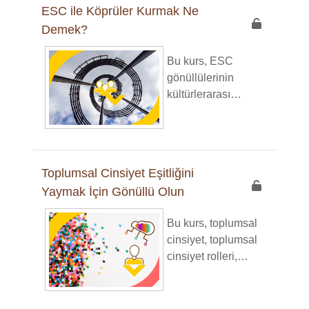
ESC ile Köprüler Kurmak Ne
tasarlanmıştır. Bu
Demek?
yolculukta, çevreye
fayda sağlamakla
Bu kurs, ESC
kalmayıp aynı
gönüllülerinin
zamanda hizmet
kültürlerarası
ettiğiniz toplulukları
anlayış, iletişim ve
da geliştiren
bağlantı kurma
sürdürülebilir
becerilerini
uygulamaları nasıl
geliştirmeleri için
hayata
Toplumsal Cinsiyet Eşitliğini
tasarlanmıştır. İlgi
geçireceğinizi
Yaymak İçin Gönüllü Olun
çekici modüller,
keşfedeceksiniz.
yansıtıcı etkinlikler
Bu kurs, toplumsal
ve tartışmalar
cinsiyet, toplumsal
aracılığıyla kendi
cinsiyet rolleri,
kimliğinizi, kültürel
toplumsal cinsiyet
çeşitliliğin değerini,
eşitsizliği ve
önyargıların
toplumsal cinsiyet