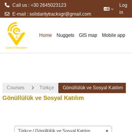
Call us : +30 2645023123
Log
in
E-mail :
solidaritytracksgr@gmail.com
Skip to main content
Home
Nuggets
GIS map
Mobile app
Courses
Türkçe
Gönüllülük ve Sosyal Katılım
Gönüllülük ve Sosyal Katılım