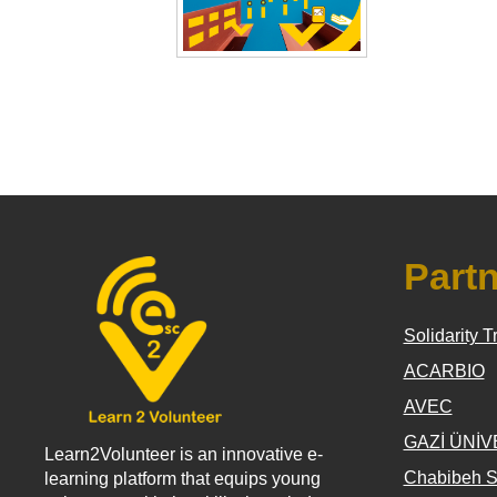
Part
Solidarity T
ACARBIO
AVEC
GAZİ ÜNİV
Learn2Volunteer is an innovative e-
Chabibeh S
learning platform that equips young