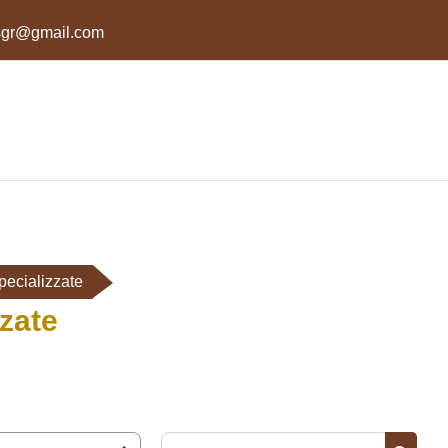
ksgr@gmail.com
ecializzate
zate