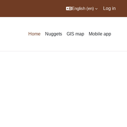
English ‎(en)‎
Log in
Home
Nuggets
GIS map
Mobile app