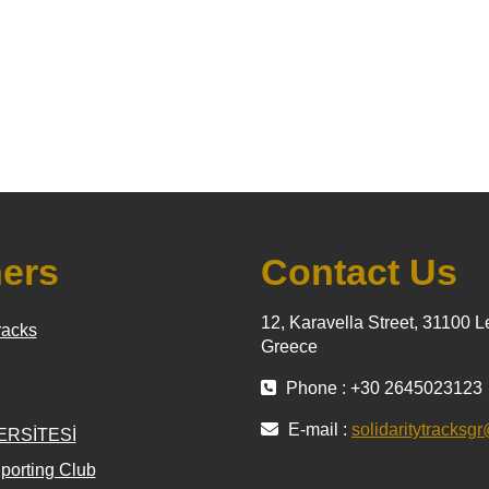
ners
Contact Us
12, Karavella Street, 31100 L
racks
Greece
Phone : +30 2645023123
E-mail :
solidaritytracks
ERSİTESİ
porting Club