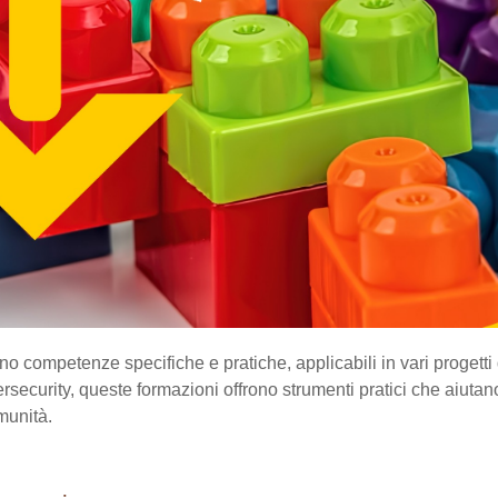
o competenze specifiche e pratiche, applicabili in vari progetti 
ersecurity, queste formazioni offrono strumenti pratici che aiutano 
munità.