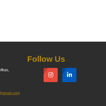
Follow Us
efkas,
gr@gmail.com