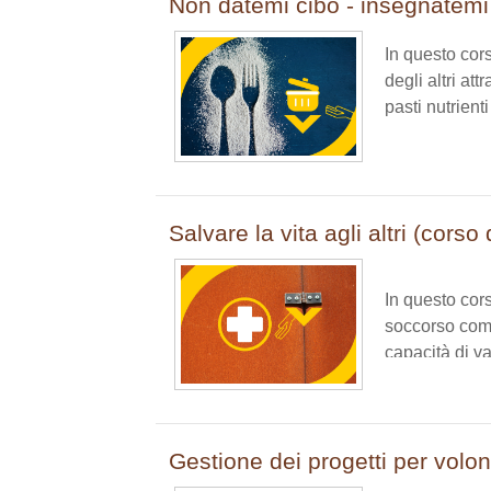
Non datemi cibo - insegnatemi
In questo cor
degli altri at
pasti nutrient
Salvare la vita agli altri (cors
In questo cor
soccorso come 
capacità di va
emergenza.
Gestione dei progetti per volon