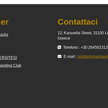
ner
Contattaci
12, Karavella Street, 31100 L
racks
Greece
Telefono : +30 26450231
E-mail :
solidaritytracks
ERSİTESİ
porting Club