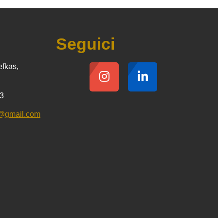
Seguici
efkas,
23
gr@gmail.com