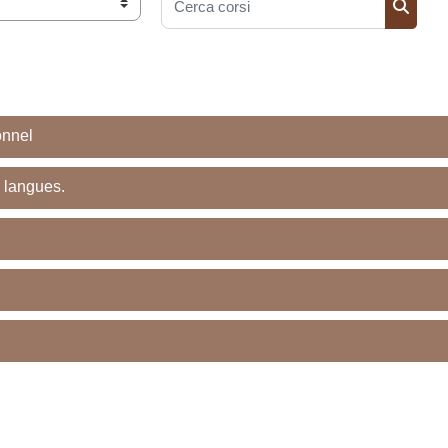
Cerca corsi
Cerca 
onnel
 langues.