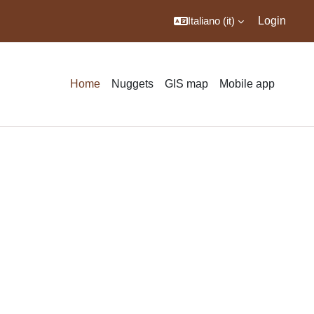
Italiano ‎(it)‎
Login
Home
Nuggets
GIS map
Mobile app