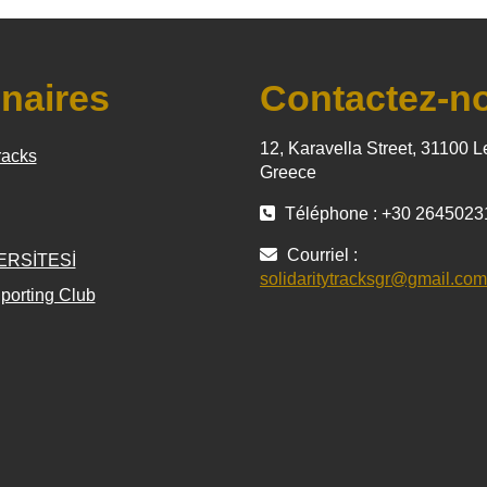
naires
Contactez-n
12, Karavella Street, 31100 L
racks
Greece
Téléphone : +30 2645023
Courriel :
ERSİTESİ
solidaritytracksgr@gmail.com
porting Club