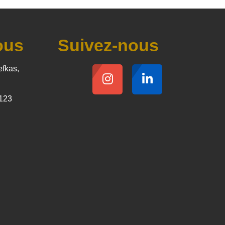
ous
Suivez-nous
efkas,
123