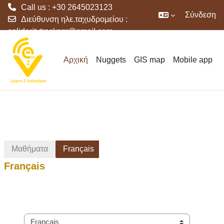
Call us : +30 2645023123
Σύνδεση
Διεύθυνση ηλε.ταχυδρομείου :
solidaritytracksgr@gmail.com
Μετάβαση στο κεντρικό περιεχόμενο
Αρχική
Nuggets
GIS map
Mobile app
Μαθήματα
Français
Français