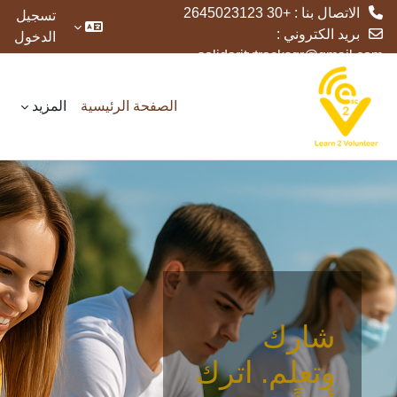
الاتصال بنا : +30 2645023123
تسجيل
بريد الكتروني :
الدخول
solidaritytracksgr@gmail.com
خطى إلى المحتوى الرئيسي
الصفحة الرئيسية
المزيد
شارك
وتعلم. اترك